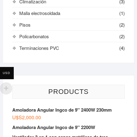
Climatización
(3)
Malla electrosoldada
(1)
Pisos
(2)
Policarbonatos
(2)
Terminaciones PVC
(4)
USD
PRODUCTS
Amoladora Angular Ingco de 9'' 2400W 230mm
U$S
2,000.00
Amoladora Angular Ingco de 9'' 2200W
Ventilador 3 en 1 con aspas metálicas de tres