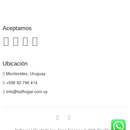
Aceptamos
Ubicación
Montevideo, Uruguay
+598 92 796 414
info@todhogar.com.uy
facebook
instagram
Todhogar
| Diseñado por:
Tema Freesia
| © 2026
WordPress