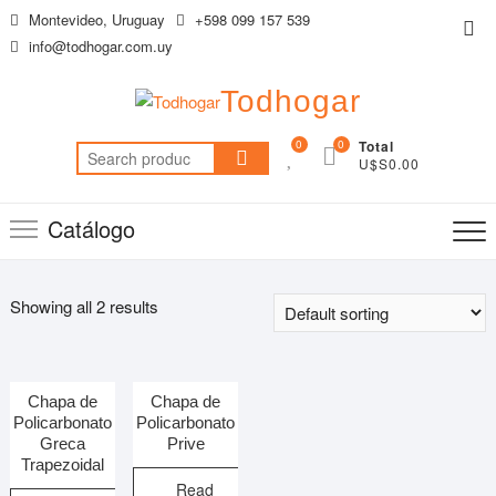
Saltar
Montevideo, Uruguay
+598 099 157 539
Me
al
info@todhogar.com.uy
de
contenido
la
Todhogar
bar
sup
0
0
Total
Search
U$S0.00
for:
Catálogo
Showing all 2 results
Chapa de
Chapa de
Policarbonato
Policarbonato
Greca
Prive
Trapezoidal
Read