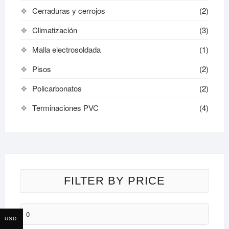
Cerraduras y cerrojos
(2)
Climatización
(3)
Malla electrosoldada
(1)
Pisos
(2)
Policarbonatos
(2)
Terminaciones PVC
(4)
FILTER BY PRICE
Min
USD
price