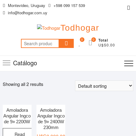
Saltar
Montevideo, Uruguay
+598 099 157 539
Me
al
info@todhogar.com.uy
de
contenido
la
Todhogar
bar
sup
0
0
Total
Search
U$S0.00
for:
Catálogo
Showing all 2 results
Amoladora
Amoladora
Angular Ingco
Angular Ingco
de 9» 2200W
de 9» 2400W
230mm
Read