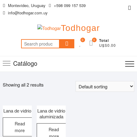
Saltar
Montevideo, Uruguay
+598 099 157 539
Me
al
info@todhogar.com.uy
de
contenido
la
Todhogar
bar
sup
0
0
Total
Search
U$S0.00
for:
Catálogo
Showing all 2 results
Lana de vidrio
Lana de vidrio
aluminizada
Read
Read
more
more