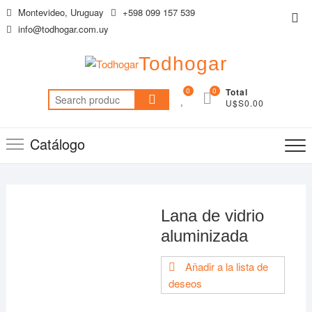
Saltar
Montevideo, Uruguay
+598 099 157 539
Me
al
info@todhogar.com.uy
de
contenido
la
Todhogar
bar
sup
0
0
Total
Search
U$S0.00
for:
Catálogo
Lana de vidrio
aluminizada
Añadir a la lista de
deseos