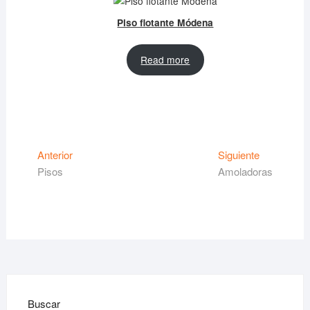
Piso flotante Módena
Read more
Navegación
Entrada
Siguiente
Anterior
Siguiente
anterior:
entrada:
Pisos
Amoladoras
de
entradas
Buscar